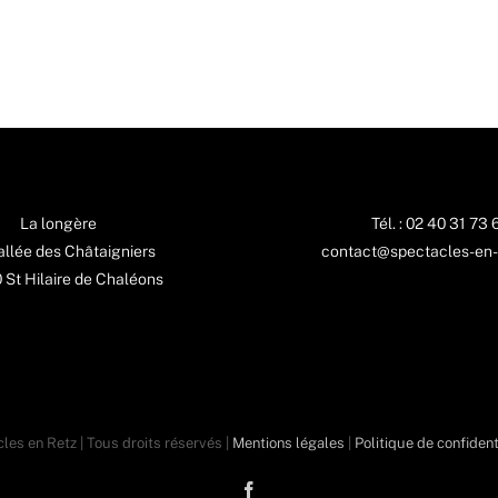
La longère
Tél. : 02 40 31 73 
 allée des Châtaigniers
contact@spectacles-en-
St Hilaire de Chaléons
les en Retz | Tous droits réservés |
Mentions légales
|
Politique de confident
Facebook