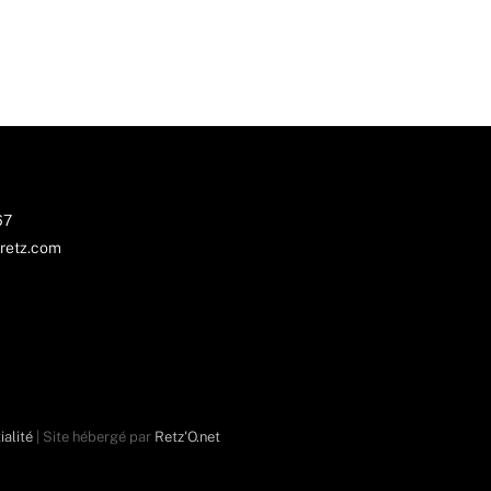
67
retz.com
ialité
| Site hébergé par
Retz'O.net