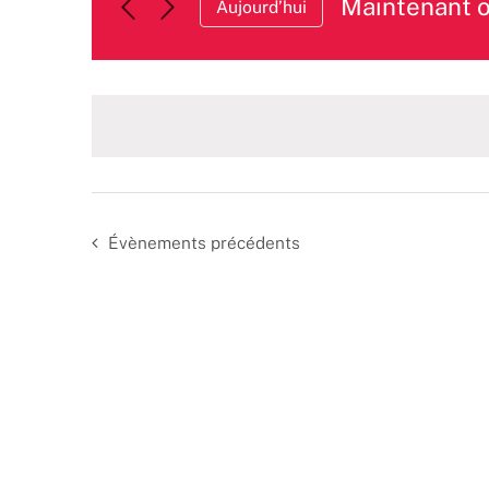
Maintenant 
Aujourd’hui
Sélectionnez
une
date.
Évènements
précédents