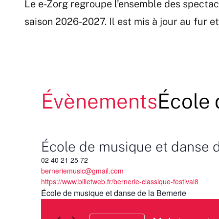
Le e-Zorg regroupe l’ensemble des spectac
Passer
au
saison 2026-2027. Il est mis à jour au fur 
contenu
Évènements
École 
École de musique et danse d
02 40 21 25 72
berneriemusic@gmail.com
https://www.billetweb.fr/bernerie-classique-festival8
École de musique et danse de la Bernerie