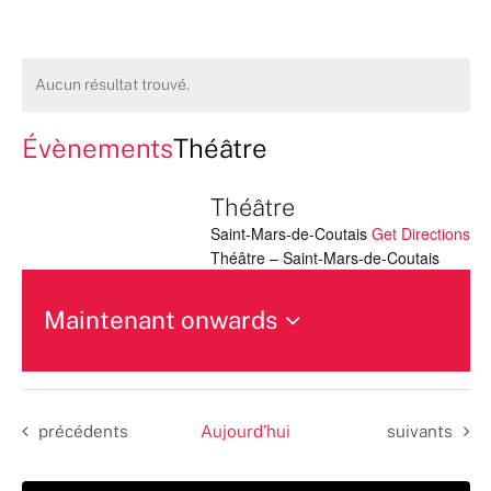
Aucun résultat trouvé.
Évènements
Théâtre
Théâtre
Saint-Mars-de-Coutais
Get Directions
Théâtre – Saint-Mars-de-Coutais
Maintenant onwards
Sélectionnez
une
date.
Évènements
Évènements
précédents
Aujourd’hui
suivants