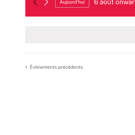
6 août onwar
Aujourd’hui
Sélectionnez
une
date.
Évènements
précédents