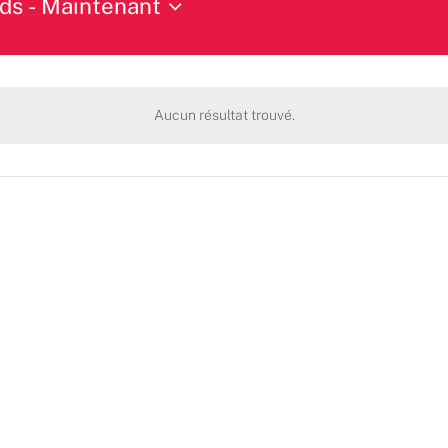
ds
 - 
Maintenant
Aucun résultat trouvé.