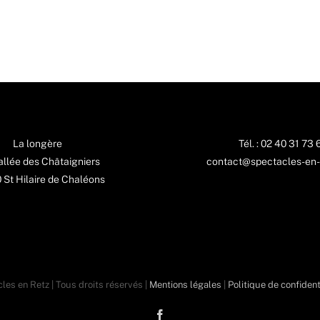
La longère
Tél. : 02 40 31 73 
 allée des Châtaigniers
contact@spectacles-en-
St Hilaire de Chaléons
les en Retz | Tous droits réservés |
Mentions légales
|
Politique de confident
Facebook