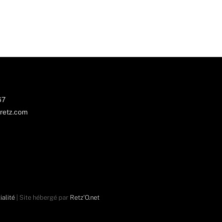
67
retz.com
ialité
| Site hébergé par
Retz'O.net