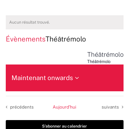
Aucun résultat trouvé.
Évènements
Théâtrémolo
Théâtrémolo
Théâtrémolo
Maintenant onwards
Sélectionnez
une
date.
Évènements
Évènements
précédents
Aujourd’hui
suivants
S’abonner au calendrier