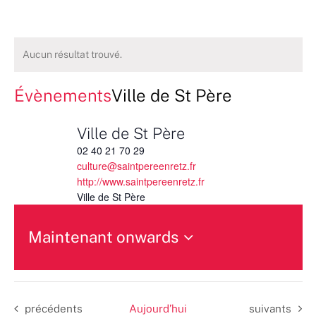
Aucun résultat trouvé.
Évènements
Ville de St Père
Ville de St Père
02 40 21 70 29
culture@saintpereenretz.fr
http://www.saintpereenretz.fr
Ville de St Père
Maintenant onwards
Sélectionnez
une
date.
Évènements
Évènements
précédents
Aujourd’hui
suivants