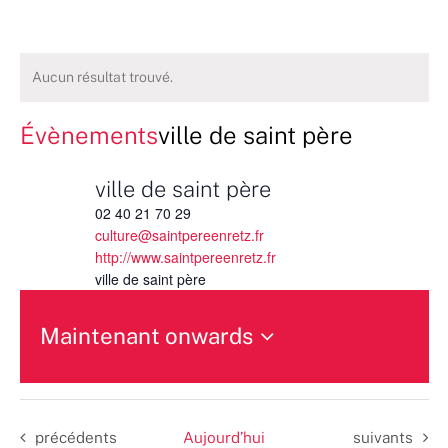
Aucun résultat trouvé.
Évènements
ville de saint père
ville de saint père
02 40 21 70 29
culture@saintpereenretz.fr
http://www.saintpereenretz.fr
ville de saint père
Maintenant onwards
Sélectionnez
une
date.
Évènements
Évènements
précédents
Aujourd’hui
suivants