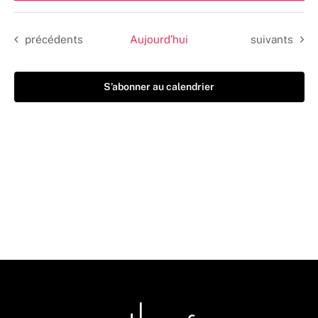
une
date.
Évènements
Évènements
précédents
Aujourd’hui
suivants
S’abonner au calendrier