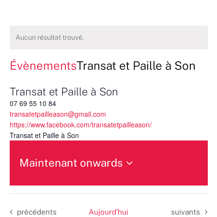
Aucun résultat trouvé.
Évènements
Transat et Paille à Son
Transat et Paille à Son
07 69 55 10 84
transatetpailleason@gmail.com
https://www.facebook.com/transatetpailleason/
Transat et Paille à Son
Maintenant onwards
Sélectionnez
une
date.
Évènements
Évènements
précédents
Aujourd’hui
suivants