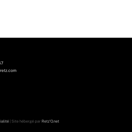
67
retz.com
ialité
| Site hébergé par
Retz'O.net