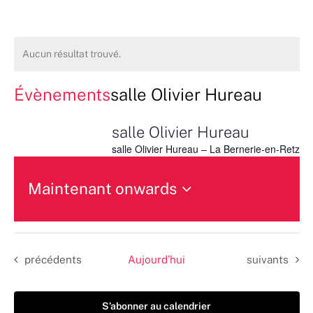
Aucun résultat trouvé.
Évènements
salle Olivier Hureau
salle Olivier Hureau
salle Olivier Hureau – La Bernerie-en-Retz
Maintenant onwards
Sélectionnez
une
date.
Évènements
Évènements
précédents
Aujourd’hui
suivants
S’abonner au calendrier