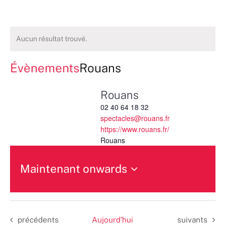
Aucun résultat trouvé.
Évènements
Rouans
Rouans
02 40 64 18 32
spectacles@rouans.fr
https://www.rouans.fr/
Rouans
Maintenant onwards
Sélectionnez
une
date.
Évènements
Évènements
précédents
Aujourd’hui
suivants