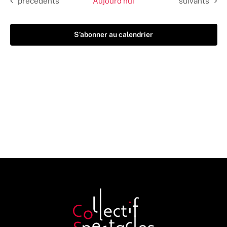
Évènements
Évènements
précédents
Aujourd’hui
suivants
S’abonner au calendrier