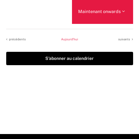
Maintenant onwards
Sélectionnez
une
date.
Évènements
Évènements
précédents
Aujourd’hui
suivants
S’abonner au calendrier