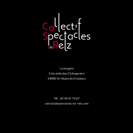
La longère
2 bis allée des Châtaigniers
44680 St Hilaire de Chaléons
Tél. : 02 40 31 73 67
contact@spectacles-en-retz.com