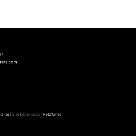
67
retz.com
ialité
| Site hébergé par
Retz'O.net