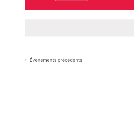
Sélectionnez
une
date.
Évènements
précédents