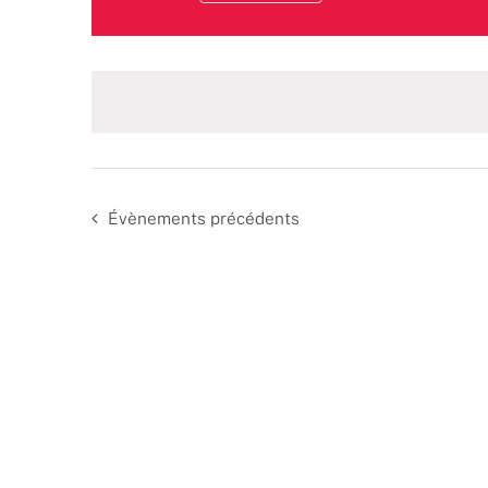
Sélectionnez
une
date.
Évènements
précédents