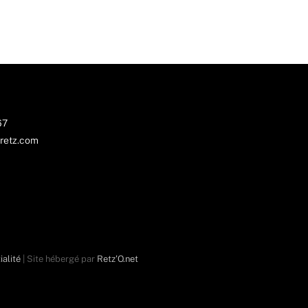
67
retz.com
ialité
| Site hébergé par
Retz'O.net