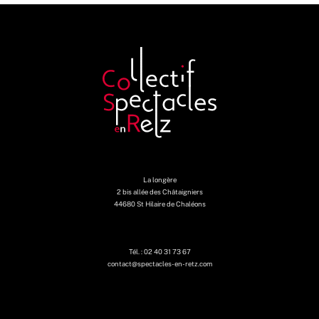
La longère
2 bis allée des Châtaigniers
44680 St Hilaire de Chaléons
Tél. : 02 40 31 73 67
contact@spectacles-en-retz.com