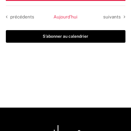
une
date.
Évènements
Évènements
précédents
Aujourd’hui
suivants
S’abonner au calendrier