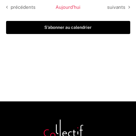
Évènements
Évènements
précédents
Aujourd’hui
suivants
S’abonner au calendrier