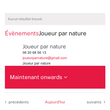
Aucun résultat trouvé.
Évènements
Joueur par nature
Joueur par nature
06 20 68 56 13
joueurparnature@gmail.com
Joueur par nature
Maintenant onwards
Sélectionnez
une
date.
Évènements
Évènements
précédents
Aujourd’hui
suivants