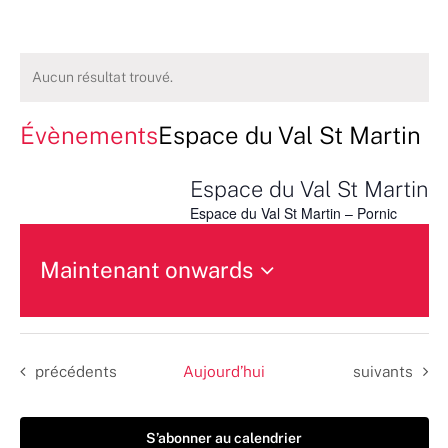
Aucun résultat trouvé.
Évènements
Espace du Val St Martin
Espace du Val St Martin
Espace du Val St Martin – Pornic
Maintenant onwards
Sélectionnez
une
date.
Évènements
Évènements
précédents
Aujourd’hui
suivants
S’abonner au calendrier