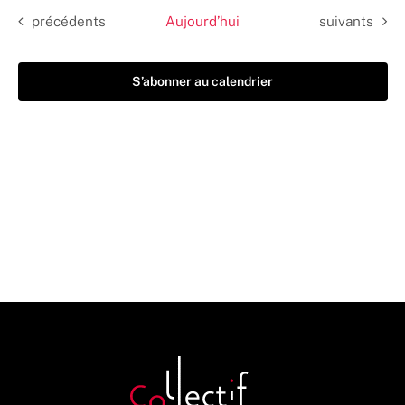
Évènements
Évènements
précédents
Aujourd’hui
suivants
S’abonner au calendrier