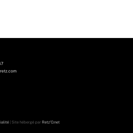
67
retz.com
ialité
| Site hébergé par
Retz'O.net