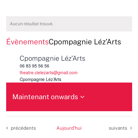
Aucun résultat trouvé.
Évènements
Cpompagnie Léz’Arts
Cpompagnie Léz’Arts
06 83 95 56 56
theatre.cielezarts@gmail.com
Cpompagnie Léz’Arts
Maintenant onwards
Sélectionnez
une
date.
Évènements
Évènements
précédents
Aujourd’hui
suivants