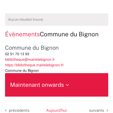
Aucun résultat trouvé.
Évènements
Commune du Bignon
Commune du Bignon
02 51 70 13 93
bibliotheque@mairielebignon.fr
https://bibliotheque.mairielebignon.fr/
Commune du Bignon
Maintenant onwards
Sélectionnez
une
date.
Évènements
Évènements
précédents
Aujourd’hui
suivants