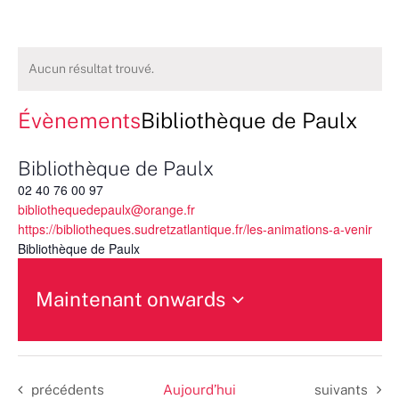
Aucun résultat trouvé.
Évènements
Bibliothèque de Paulx
Bibliothèque de Paulx
02 40 76 00 97
bibliothequedepaulx@orange.fr
https://bibliotheques.sudretzatlantique.fr/les-animations-a-venir
Bibliothèque de Paulx
Maintenant onwards
Sélectionnez
une
date.
Évènements
Évènements
précédents
Aujourd’hui
suivants