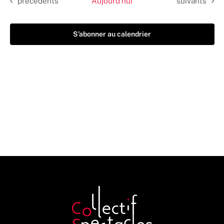
Évènements
Évènements
précédents
Aujourd’hui
suivants
S’abonner au calendrier