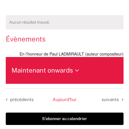
Aucun résultat trouvé.
Évènements
En l’honneur de Paul LADMIRAULT (auteur compositeur)
Maintenant onwards
Sélectionnez
une
date.
Évènements
Évènements
précédents
Aujourd’hui
suivants
S’abonner au calendrier