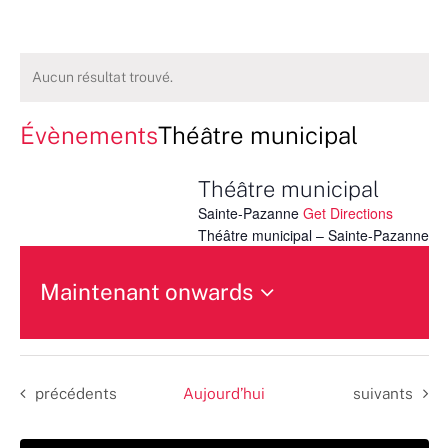
Aucun résultat trouvé.
Évènements
Théâtre municipal
Théâtre municipal
Sainte-Pazanne
Get Directions
Théâtre municipal – Sainte-Pazanne
Maintenant onwards
Sélectionnez
une
date.
Évènements
Évènements
précédents
Aujourd’hui
suivants