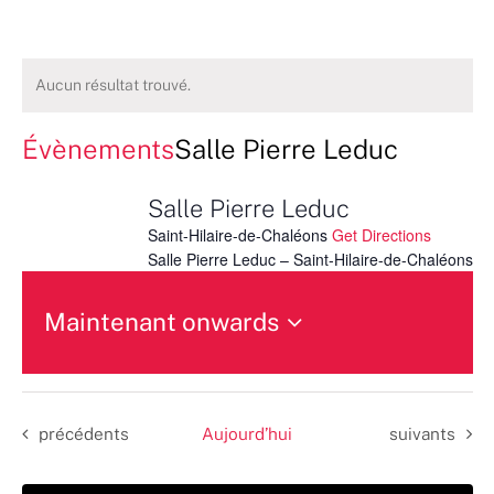
Aucun résultat trouvé.
Évènements
Salle Pierre Leduc
Salle Pierre Leduc
Saint-Hilaire-de-Chaléons
Get Directions
Salle Pierre Leduc – Saint-Hilaire-de-Chaléons
Maintenant onwards
Sélectionnez
une
date.
Évènements
Évènements
précédents
Aujourd’hui
suivants