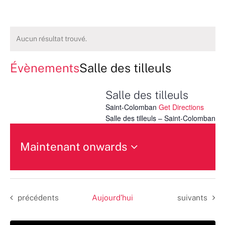
Aucun résultat trouvé.
Évènements
Salle des tilleuls
Salle des tilleuls
Saint-Colomban
Get Directions
Salle des tilleuls – Saint-Colomban
Maintenant onwards
Sélectionnez
une
date.
Évènements
Évènements
précédents
Aujourd’hui
suivants