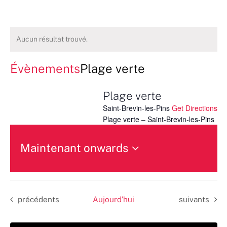
Aucun résultat trouvé.
Évènements
Plage verte
Plage verte
Saint-Brevin-les-Pins
Get Directions
Plage verte – Saint-Brevin-les-Pins
Maintenant onwards
Sélectionnez
une
date.
Évènements
Évènements
précédents
Aujourd’hui
suivants