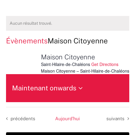
Aucun résultat trouvé.
Évènements
Maison Citoyenne
Maison Citoyenne
Saint-Hilaire-de-Chaléons
Get Directions
Maison Citoyenne – Saint-Hilaire-de-Chaléons
Maintenant onwards
Sélectionnez
une
date.
Évènements
Évènements
précédents
Aujourd’hui
suivants