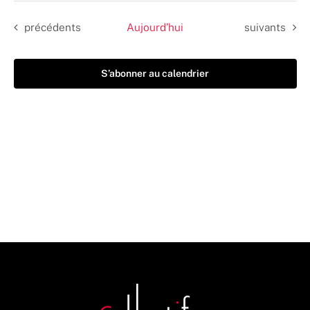
date.
Évènements
Évènements
précédents
Aujourd’hui
suivants
S’abonner au calendrier