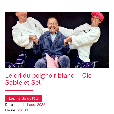
Le cri du peignoir blanc — Cie
Sable et Sel
Les mardis de l'été
Date :
mardi 11 août 2026
Heure :
20h30