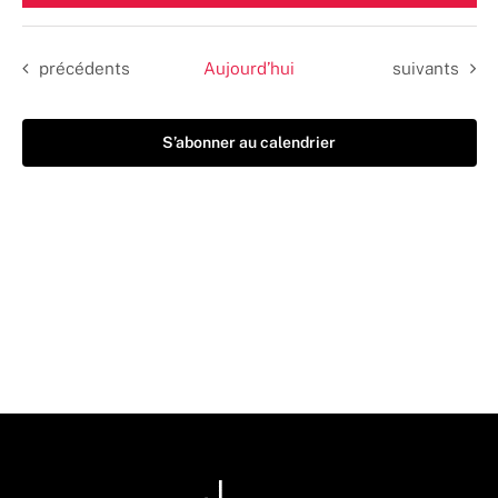
une
date.
Évènements
Évènements
précédents
Aujourd’hui
suivants
S’abonner au calendrier