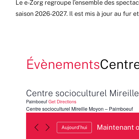
Le e-Zorg regroupe l’ensemble des spectac
Passer
au
saison 2026-2027. Il est mis à jour au fur 
contenu
Évènements
Centre
Centre socioculturel Mireil
Paimboeuf
Get Directions
Centre socioculturel Mireille Moyon – Paimboeuf
Maintenant 
Aujourd’hui
Sélectionnez