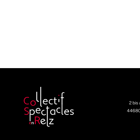
2 bis
44680 