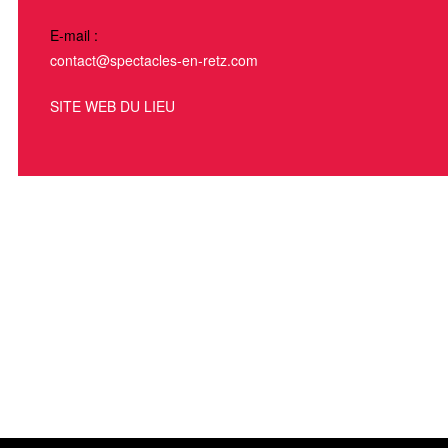
E-mail :
contact@spectacles-en-retz.com
SITE WEB DU LIEU