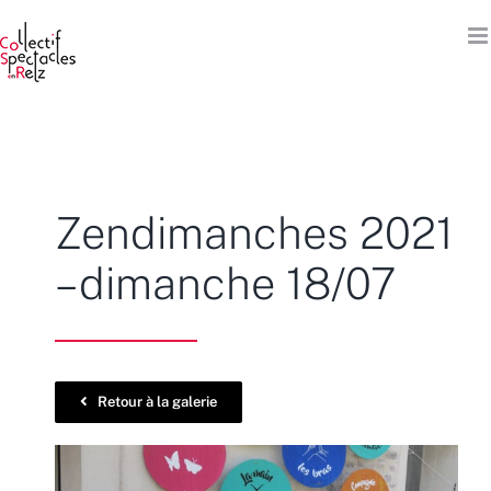
Passer
au
contenu
Zendimanches 2021
– dimanche 18/07
Retour à la galerie