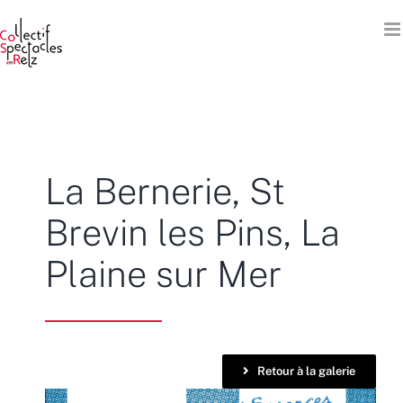
Passer
au
contenu
La Bernerie, St
Brevin les Pins, La
Plaine sur Mer
Retour à la galerie