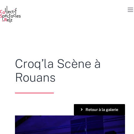
Passer
au
contenu
Croq’la Scène à
Rouans
Retour à la galerie