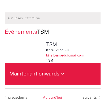
Aucun résultat trouvé.
Évènements
TSM
TSM
07 69 79 51 49
binetbernard@gmail.com
TSM
Maintenant onwards
Sélectionnez
une
date.
Évènements
Évènements
précédents
Aujourd’hui
suivants