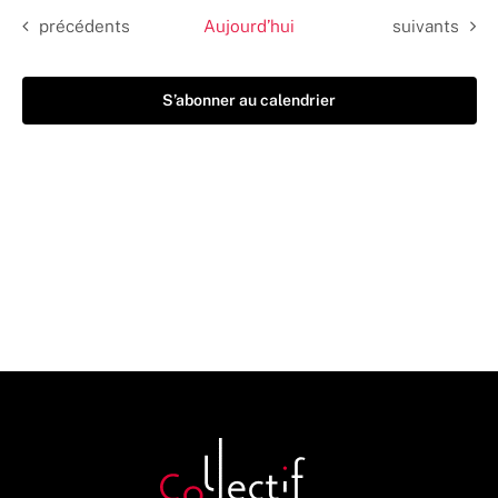
Évènements
Évènements
précédents
Aujourd’hui
suivants
S’abonner au calendrier