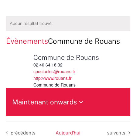
Aucun résultat trouvé.
Évènements
Commune de Rouans
Commune de Rouans
02 40 64 18 32
spectacles@rouans.fr
http://www.rouans.fr
Commune de Rouans
Maintenant onwards
Sélectionnez
une
date.
Évènements
Évènements
précédents
Aujourd’hui
suivants