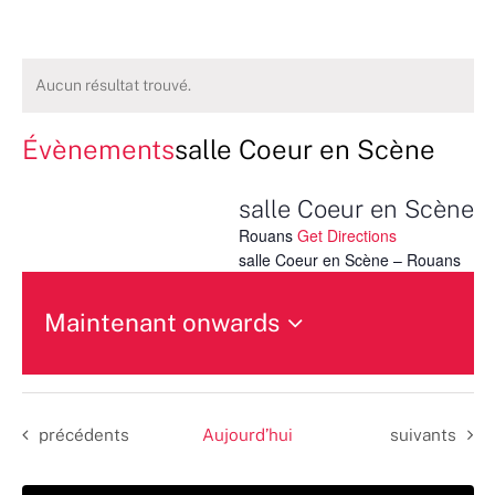
Aucun résultat trouvé.
Évènements
salle Coeur en Scène
salle Coeur en Scène
Rouans
Get Directions
salle Coeur en Scène – Rouans
Maintenant onwards
Sélectionnez
une
date.
Évènements
Évènements
précédents
Aujourd’hui
suivants