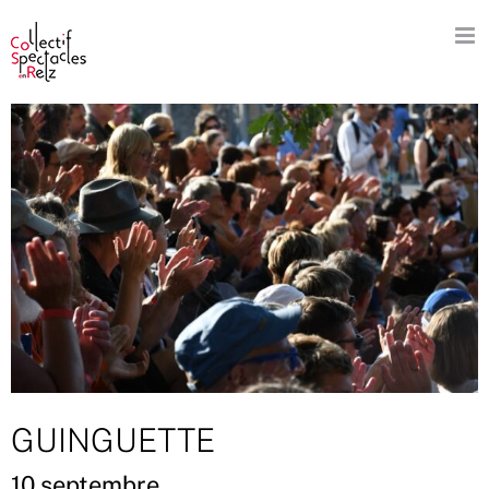
Passer
au
contenu
GUINGUETTE
10 septembre